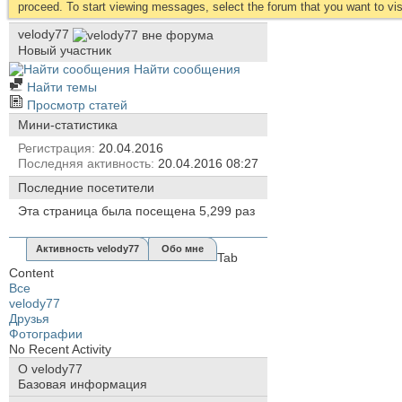
proceed. To start viewing messages, select the forum that you want to visi
velody77
Новый участник
Найти сообщения
Найти темы
Просмотр статей
Мини-статистика
Регистрация
20.04.2016
Последняя активность
20.04.2016
08:27
Последние посетители
Эта страница была посещена
5,299
раз
Активность velody77
Обо мне
Tab
Content
Все
velody77
Друзья
Фотографии
No Recent Activity
О velody77
Базовая информация