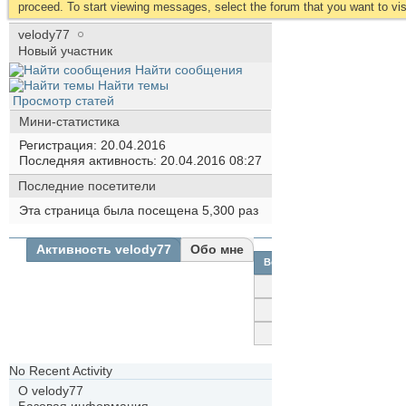
proceed. To start viewing messages, select the forum that you want to visi
velody77
Новый участник
Найти сообщения
Найти темы
Просмотр статей
Мини-статистика
Регистрация
20.04.2016
Последняя активность
20.04.2016
08:27
Последние посетители
Эта страница была посещена
5,300
раз
Активность velody77
Обо мне
Все
velody77
Друзья
Фотографии
No Recent Activity
О velody77