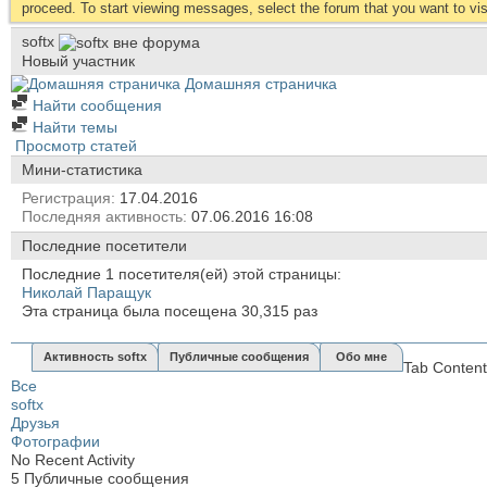
proceed. To start viewing messages, select the forum that you want to visi
softx
Новый участник
Домашняя страничка
Найти сообщения
Найти темы
Просмотр статей
Мини-статистика
Регистрация
17.04.2016
Последняя активность
07.06.2016
16:08
Последние посетители
Последние 1 посетителя(ей) этой страницы:
Николай Паращук
Эта страница была посещена
30,315
раз
Активность softx
Публичные сообщения
Обо мне
Tab Content
Все
softx
Друзья
Фотографии
No Recent Activity
5
Публичные сообщения