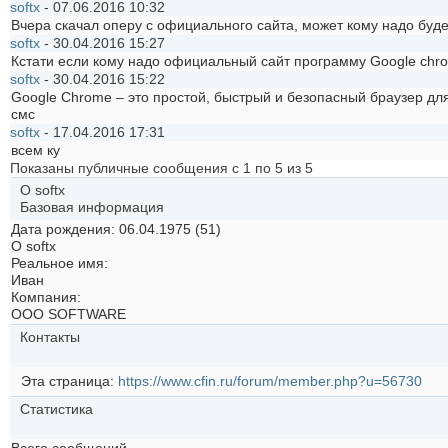
softx
-
07.06.2016
10:32
Вчера скачал оперу с официального сайта, может кому надо буд
softx
-
30.04.2016
15:27
Кстати если кому надо официальный сайт программу Google chr
softx
-
30.04.2016
15:22
Google Chrome – это простой, быстрый и безопасный браузер дл
смс
softx
-
17.04.2016
17:31
всем ку
Показаны публичные сообщения с 1 по
5
из
5
О softx
Базовая информация
Дата рождения
06.04.1975 (51)
О softx
Реальное имя:
Иван
Компания:
ООО SOFTWARE
Контакты
Эта страница
https://www.cfin.ru/forum/member.php?u=56730
Статистика
Всего сообщений