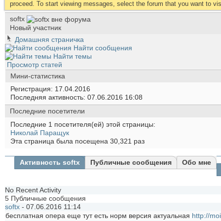
proceed. To start viewing messages, select the forum that you want to visi
softx
Новый участник
Домашняя страничка
Найти сообщения
Найти темы
Просмотр статей
Мини-статистика
Регистрация
17.04.2016
Последняя активность
07.06.2016
16:08
Последние посетители
Последние 1 посетителя(ей) этой страницы:
Николай Паращук
Эта страница была посещена
30,321
раз
Активность softx
Публичные сообщения
Обо мне
No Recent Activity
5
Публичные сообщения
softx
-
07.06.2016
11:14
бесплатная опера еще тут есть норм версия актуальная
http://m