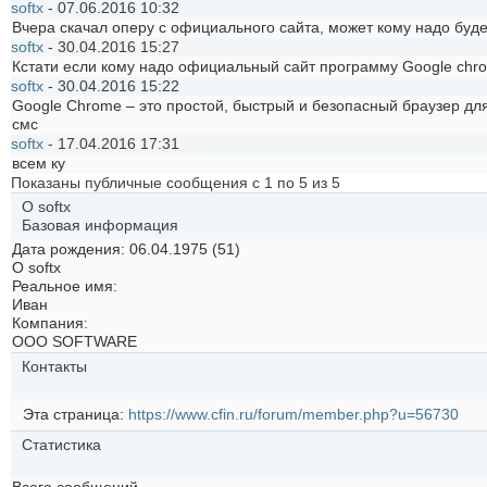
softx
-
07.06.2016
10:32
Вчера скачал оперу с официального сайта, может кому надо буд
softx
-
30.04.2016
15:27
Кстати если кому надо официальный сайт программу Google chr
softx
-
30.04.2016
15:22
Google Chrome – это простой, быстрый и безопасный браузер дл
смс
softx
-
17.04.2016
17:31
всем ку
Показаны публичные сообщения с 1 по
5
из
5
О softx
Базовая информация
Дата рождения
06.04.1975 (51)
О softx
Реальное имя:
Иван
Компания:
ООО SOFTWARE
Контакты
Эта страница
https://www.cfin.ru/forum/member.php?u=56730
Статистика
Всего сообщений