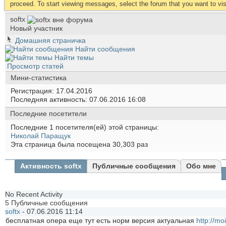
proceed. To start viewing messages, select the forum that you want to visi
softx
Новый участник
Домашняя страничка
Найти сообщения
Найти темы
Просмотр статей
Мини-статистика
Регистрация
17.04.2016
Последняя активность
07.06.2016
16:08
Последние посетители
Последние 1 посетителя(ей) этой страницы:
Николай Паращук
Эта страница была посещена
30,303
раз
Активность softx
Публичные сообщения
Обо мне
No Recent Activity
5
Публичные сообщения
softx
-
07.06.2016
11:14
бесплатная опера еще тут есть норм версия актуальная
http://m