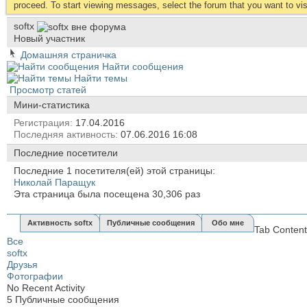
proceed. To start viewing messages, select the forum that you want to visi
softx
Новый участник
Домашняя страничка
Найти сообщения
Найти темы
Просмотр статей
Мини-статистика
Регистрация
17.04.2016
Последняя активность
07.06.2016
16:08
Последние посетители
Последние 1 посетителя(ей) этой страницы:
Николай Паращук
Эта страница была посещена
30,306
раз
Активность softx
Публичные сообщения
Обо мне
Tab Content
Все
softx
Друзья
Фотографии
No Recent Activity
5
Публичные сообщения