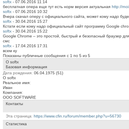
softx
-
07.06.2016
11:14
бесплатная опера еще тут есть норм версия актуальная
http://m
softx
-
07.06.2016
10:32
Вчера скачал оперу с официального сайта, может кому надо буд
softx
-
30.04.2016
15:27
Кстати если кому надо официальный сайт программу Google chr
softx
-
30.04.2016
15:22
Google Chrome – это простой, быстрый и безопасный браузер дл
смс
softx
-
17.04.2016
17:31
всем ку
Показаны публичные сообщения с 1 по
5
из
5
О softx
Базовая информация
Дата рождения
06.04.1975 (51)
О softx
Реальное имя:
Иван
Компания:
ООО SOFTWARE
Контакты
Эта страница
https://www.cfin.ru/forum/member.php?u=56730
Статистика