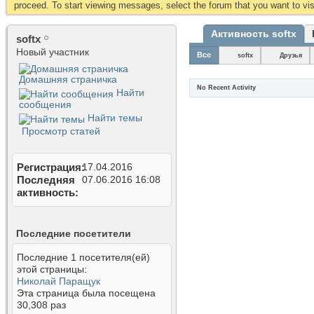
proceed. To start viewing messages, select the forum that you want to visi
Активность softx
softx
Новый участник
Все
softx
Друзья
Домашняя страничка
No Recent Activity
Найти
сообщения
Найти темы
Просмотр статей
Регистрация
17.04.2016
Последняя
07.06.2016
16:08
активность
Последние посетители
Последние 1 посетителя(ей)
этой страницы:
Николай Паращук
Эта страница была посещена
30,308
раз