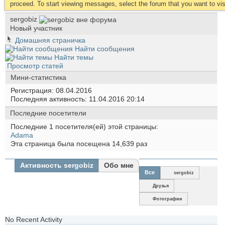
proceed. To start viewing messages, select the forum that you want to visi
sergobiz
Новый участник
Домашняя страничка
Найти сообщения
Найти темы
Просмотр статей
Мини-статистика
Регистрация
08.04.2016
Последняя активность
11.04.2016
20:14
Последние посетители
Последние 1 посетителя(ей) этой страницы:
Аdama
Эта страница была посещена
14,639
раз
Активность sergobiz
Обо мне
Все
sergobiz
Друзья
Фотографии
No Recent Activity