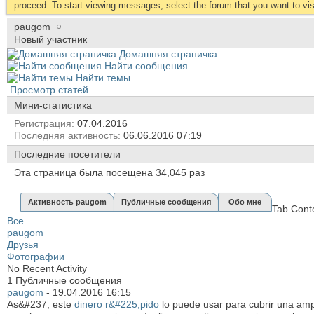
proceed. To start viewing messages, select the forum that you want to visi
paugom
Новый участник
Домашняя страничка
Найти сообщения
Найти темы
Просмотр статей
Мини-статистика
Регистрация
07.04.2016
Последняя активность
06.06.2016
07:19
Последние посетители
Эта страница была посещена
34,045
раз
Активность paugom
Публичные сообщения
Обо мне
Tab Cont
Все
paugom
Друзья
Фотографии
No Recent Activity
1
Публичные сообщения
paugom
-
19.04.2016
16:15
As&#237; este
dinero r&#225;pido
lo puede usar para cubrir una am