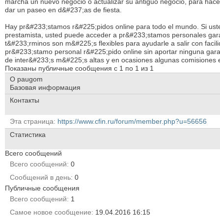
marcha un nuevo negocio o actualizar su antiguo negocio, para hace
dar un paseo en d&#237;as de fiesta.
Hay pr&#233;stamos r&#225;pidos online para todo el mundo. Si uste
prestamista, usted puede acceder a pr&#233;stamos personales gara
t&#233;rminos son m&#225;s flexibles para ayudarle a salir con faci
pr&#233;stamo personal r&#225;pido online sin aportar ninguna gar
de inter&#233;s m&#225;s altas y en ocasiones algunas comisiones e
Показаны публичные сообщения с 1 по
1
из
1
О paugom
Базовая информация
Контакты
Эта страница
https://www.cfin.ru/forum/member.php?u=56656
Статистика
Всего сообщений
Всего сообщений
0
Сообщений в день
0
Публичные сообщения
Всего сообщений
1
Самое новое сообщение
19.04.2016
16:15