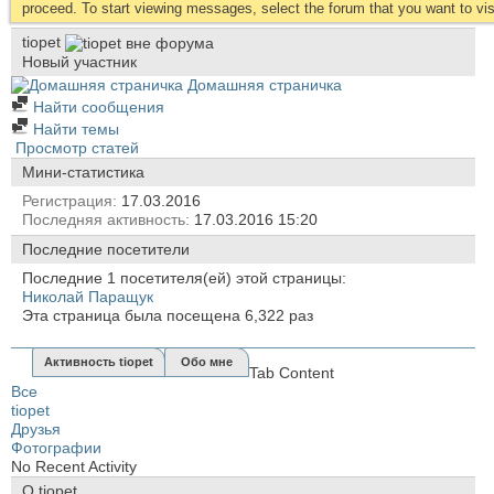
proceed. To start viewing messages, select the forum that you want to visi
tiopet
Новый участник
Домашняя страничка
Найти сообщения
Найти темы
Просмотр статей
Мини-статистика
Регистрация
17.03.2016
Последняя активность
17.03.2016
15:20
Последние посетители
Последние 1 посетителя(ей) этой страницы:
Николай Паращук
Эта страница была посещена
6,322
раз
Активность tiopet
Обо мне
Tab Content
Все
tiopet
Друзья
Фотографии
No Recent Activity
О tiopet