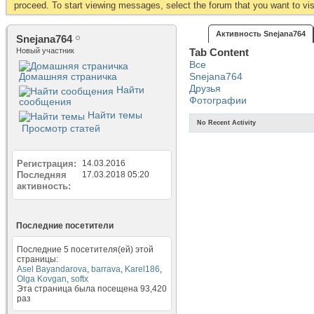
proceed. To start viewing messages, select the forum that you want to visi
Активность Snejana764
Snejana764
Новый участник
Tab Content
Все
Домашняя страничка
Snejana764
Друзья
Найти
Фотографии
сообщения
Найти темы
No Recent Activity
Просмотр статей
Регистрация
14.03.2016
Последняя
17.03.2018
05:20
активность
Последние посетители
Последние 5 посетителя(ей) этой
страницы:
Asel Bayandarova
,
barrava
,
Karel186
,
Olga Kovgan
,
softx
Эта страница была посещена
93,420
раз