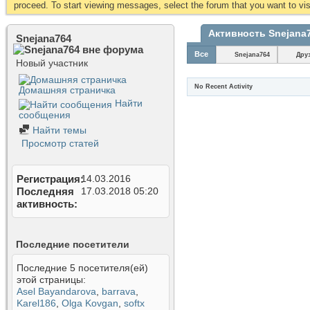
proceed. To start viewing messages, select the forum that you want to visi
Активность Snejana
Snejana764
Все
Snejana764
Дру
Новый участник
No Recent Activity
Домашняя страничка
Найти
сообщения
Найти темы
Просмотр статей
Регистрация
14.03.2016
Последняя
17.03.2018
05:20
активность
Последние посетители
Последние 5 посетителя(ей)
этой страницы:
Asel Bayandarova
,
barrava
,
Karel186
,
Olga Kovgan
,
softx