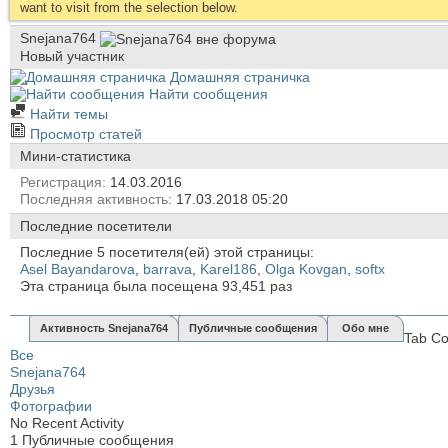
want to visit from the selection below.
Snejana764
Новый участник
Домашняя страничка
Найти сообщения
Найти темы
Просмотр статей
Мини-статистика
Регистрация
14.03.2016
Последняя активность
17.03.2018
05:20
Последние посетители
Последние 5 посетителя(ей) этой страницы:
Asel Bayandarova
,
barrava
,
Karel186
,
Olga Kovgan
,
softx
Эта страница была посещена
93,451
раз
Активность Snejana764
Публичные сообщения
Обо мне
Tab Co
Все
Snejana764
Друзья
Фотографии
No Recent Activity
1
Публичные сообщения