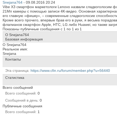
Snejana764
-
09.08.2016
20:24
Vibe X3 смартфон маркетологи Lenovo назвали сладкоголосим фл
21Мп камеры с помощью записи 4K-видео. Основная характерна
его главную «фишку», – современные сладкоголосие способности.
Кроме всего прочего, впервые брав его в руки, я весьма порадо
флагманов смартфон Apple, HTC, LG либо Huawei, но также загряз
Показаны публичные сообщения с 1 по
1
из
1
О Snejana764
Базовая информация
О Snejana764
Реальное имя:
Snejana
Контакты
Эта страница
https://www.cfin.ru/forum/member.php?u=56440
Статистика
Всего сообщений
Всего сообщений
0
Сообщений в день
0
Публичные сообщения
Всего сообщений
1