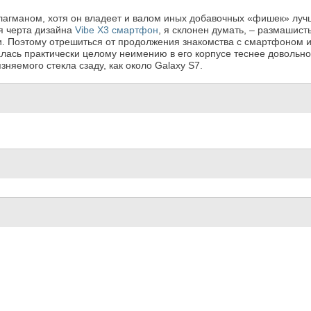
агманом, хотя он владеет и валом иных добавочных «фишек» лучши
я черта дизайна
Vibe X3 смартфон
, я склонен думать, – размашис
 Поэтому отрешиться от продолжения знакомства с смартфоном и н
валась практически целому неимению в его корпусе теснее довольн
няемого стекла сзаду, как около Galaxy S7.