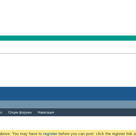
во
Опции форума
Навигация
k above. You may have to
register
before you can post: click the register link