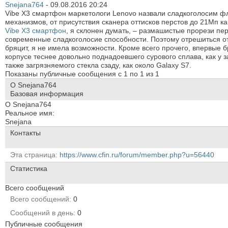
Snejana764
-
09.08.2016
20:24
Vibe X3 смартфон маркетологи Lenovo назвали сладкоголосим ф
механизмов, от присутствия сканера оттисков перстов до 21Мп 
Vibe X3 смартфон
, я склонен думать, – размашистые прорези пе
современные сладкоголосие способности. Поэтому отрешиться от
бряцит, я не имела возможности. Кроме всего прочего, впервые б
корпусе теснее довольно поднадоевшего сурового сплава, как у
также загрязняемого стекла сзаду, как около Galaxy S7.
Показаны публичные сообщения с 1 по
1
из
1
О Snejana764
Базовая информация
О Snejana764
Реальное имя:
Snejana
Контакты
Эта страница
https://www.cfin.ru/forum/member.php?u=56440
Статистика
Всего сообщений
Всего сообщений
0
Сообщений в день
0
Публичные сообщения