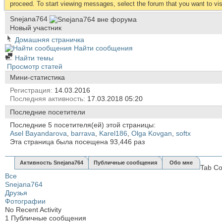
proceed. To start viewing messages, select the forum that you want to visi
Snejana764
Новый участник
Домашняя страничка
Найти сообщения
Найти темы
Просмотр статей
Мини-статистика
Регистрация
14.03.2016
Последняя активность
17.03.2018
05:20
Последние посетители
Последние 5 посетителя(ей) этой страницы:
Asel Bayandarova
,
barrava
,
Karel186
,
Olga Kovgan
,
softx
Эта страница была посещена
93,446
раз
Активность Snejana764
Публичные сообщения
Обо мне
Tab Co
Все
Snejana764
Друзья
Фотографии
No Recent Activity
1
Публичные сообщения