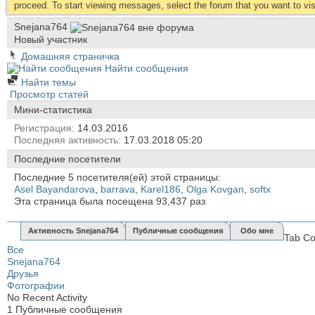
proceed. To start viewing messages, select the forum that you want to visi
Snejana764
Новый участник
Домашняя страничка
Найти сообщения
Найти темы
Просмотр статей
Мини-статистика
Регистрация
14.03.2016
Последняя активность
17.03.2018
05:20
Последние посетители
Последние 5 посетителя(ей) этой страницы:
Asel Bayandarova
,
barrava
,
Karel186
,
Olga Kovgan
,
softx
Эта страница была посещена
93,437
раз
Активность Snejana764
Публичные сообщения
Обо мне
Tab Co
Все
Snejana764
Друзья
Фотографии
No Recent Activity
1
Публичные сообщения