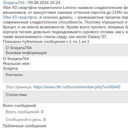
Snejana764
-
09.08.2016
20:24
Vibe X3 смартфон маркетологи Lenovo назвали сладкоголосим ф
механизмов, от присутствия сканера оттисков перстов до 21Мп 
Vibe X3 смартфон
, я склонен думать, – размашистые прорези пе
современные сладкоголосие способности. Поэтому отрешиться от
бряцит, я не имела возможности. Кроме всего прочего, впервые б
корпусе теснее довольно поднадоевшего сурового сплава, как у
также загрязняемого стекла сзаду, как около Galaxy S7.
Показаны публичные сообщения с 1 по
1
из
1
О Snejana764
Базовая информация
О Snejana764
Реальное имя:
Snejana
Контакты
Эта страница
https://www.cfin.ru/forum/member.php?u=56440
Статистика
Всего сообщений
Всего сообщений
0
Сообщений в день
0
Публичные сообщения