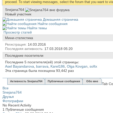
proceed. To start viewing messages, select the forum that you want to visi
Snejana764
Новый участник
Домашняя страничка
Найти сообщения
Найти темы
Просмотр статей
Мини-статистика
Регистрация
14.03.2016
Последняя активность
17.03.2018
05:20
Последние посетители
Последние 5 посетителя(ей) этой страницы:
Asel Bayandarova
,
barrava
,
Karel186
,
Olga Kovgan
,
softx
Эта страница была посещена
93,442
раз
Активность Snejana764
Публичные сообщения
Обо мне
Tab Co
Все
Snejana764
Друзья
Фотографии
No Recent Activity
1
Публичные сообщения