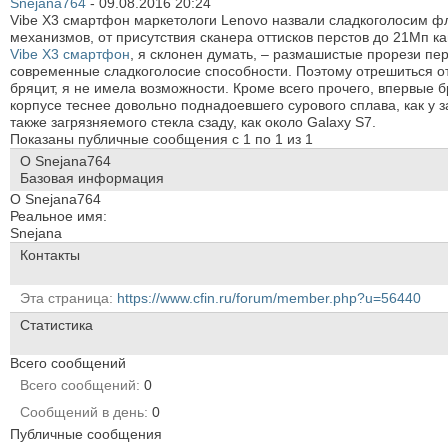
Snejana764
-
09.08.2016
20:24
Vibe X3 смартфон маркетологи Lenovo назвали сладкоголосим ф
механизмов, от присутствия сканера оттисков перстов до 21Мп 
Vibe X3 смартфон
, я склонен думать, – размашистые прорези пе
современные сладкоголосие способности. Поэтому отрешиться от
бряцит, я не имела возможности. Кроме всего прочего, впервые б
корпусе теснее довольно поднадоевшего сурового сплава, как у
также загрязняемого стекла сзаду, как около Galaxy S7.
Показаны публичные сообщения с 1 по
1
из
1
О Snejana764
Базовая информация
О Snejana764
Реальное имя:
Snejana
Контакты
Эта страница
https://www.cfin.ru/forum/member.php?u=56440
Статистика
Всего сообщений
Всего сообщений
0
Сообщений в день
0
Публичные сообщения