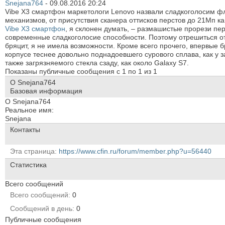
Snejana764
-
09.08.2016
20:24
Vibe X3 смартфон маркетологи Lenovo назвали сладкоголосим ф
механизмов, от присутствия сканера оттисков перстов до 21Мп 
Vibe X3 смартфон
, я склонен думать, – размашистые прорези пе
современные сладкоголосие способности. Поэтому отрешиться от
бряцит, я не имела возможности. Кроме всего прочего, впервые б
корпусе теснее довольно поднадоевшего сурового сплава, как у
также загрязняемого стекла сзаду, как около Galaxy S7.
Показаны публичные сообщения с 1 по
1
из
1
О Snejana764
Базовая информация
О Snejana764
Реальное имя:
Snejana
Контакты
Эта страница
https://www.cfin.ru/forum/member.php?u=56440
Статистика
Всего сообщений
Всего сообщений
0
Сообщений в день
0
Публичные сообщения