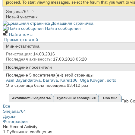
proceed. To start viewing messages, select the forum that you want to visi
Snejana764
Новый участник
Домашняя страничка
Найти сообщения
Найти темы
Просмотр статей
Мини-статистика
Регистрация
14.03.2016
Последняя активность
17.03.2018
05:20
Последние посетители
Последние 5 посетителя(ей) этой страницы:
Asel Bayandarova
,
barrava
,
Karel186
,
Olga Kovgan
,
softx
Эта страница была посещена
93,412
раз
Активность Snejana764
Публичные сообщения
Обо мне
Tab Co
Все
Snejana764
Друзья
Фотографии
No Recent Activity
1
Публичные сообщения