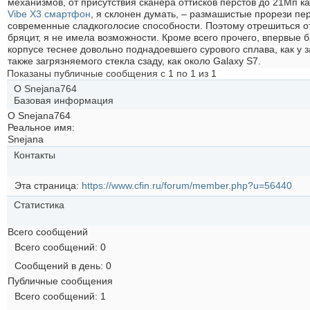
механизмов, от присутствия сканера оттисков перстов до 21Мп 
Vibe X3 смартфон
, я склонен думать, – размашистые прорези пе
современные сладкоголосие способности. Поэтому отрешиться от
бряцит, я не имела возможности. Кроме всего прочего, впервые 
корпусе теснее довольно поднадоевшего сурового сплава, как у
также загрязняемого стекла сзаду, как около Galaxy S7.
Показаны публичные сообщения с 1 по
1
из
1
О Snejana764
Базовая информация
О Snejana764
Реальное имя:
Snejana
Контакты
Эта страница
https://www.cfin.ru/forum/member.php?u=56440
Статистика
Всего сообщений
Всего сообщений
0
Сообщений в день
0
Публичные сообщения
Всего сообщений
1