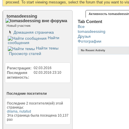
proceed. To start viewing messages, select the forum that you want to visi
Активность tomasdeessi
tomasdeessing
Tab Content
Новый участник
Все
tomasdeessing
Домашняя страничка
Друзья
Найти
Фотографии
сообщения
Найти темы
No Recent Activity
Просмотр статей
Регистрация
02.03.2016
Последняя
02.03.2016
23:10
активность
Последние посетители
Последние 2 посетителя(ей) этой
страницы:
dilama
,
nutafud
Эта страница была посещена
10,137
раз