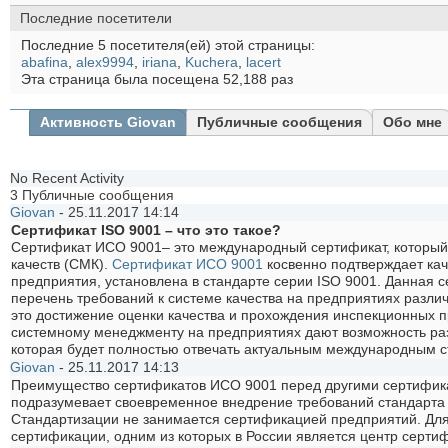
Последние посетители
Последние 5 посетителя(ей) этой страницы:
abafina
,
alex9994
,
iriana
,
Kuchera
,
lacert
Эта страница была посещена
52,188
раз
Активность Giovan
Публичные сообщения
Обо мне
No Recent Activity
3
Публичные сообщения
Giovan
-
25.11.2017
14:14
Сертификат ISO 9001 – что это такое?
Сертификат ИСО 9001– это международный сертификат, который 
качеств (СМК).
Сертификат ИСО 9001
косвенно подтверждает кач
предприятия, установлена в стандарте серии ISO 9001. Данная
перечень требований к системе качества на предприятиях разл
это достижение оценки качества и прохождения инспекционных п
системному менеджменту на предприятиях дают возможность раз
которая будет полностью отвечать актуальным международным с
Giovan
-
25.11.2017
14:13
Преимущество сертификатов ИСО 9001 перед другими сертифика
подразумевает своевременное внедрение требований стандарта 
Стандартизации не занимается сертификацией предприятий. Д
сертификации, одним из которых в России является центр серти