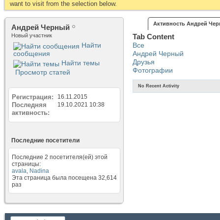
want to visit from the selection below.
Активность Андрей Че
Андрей Черный
Новый участник
Tab Content
Найти
Все
сообщения
Андрей Черный
Друзья
Найти темы
Фотографии
Просмотр статей
No Recent Activity
Регистрация
16.11.2015
Последняя
19.10.2021
10:38
активность
Последние посетители
Последние 2 посетителя(ей) этой
страницы:
avala
,
Nadina
Эта страница была посещена
32,614
раз