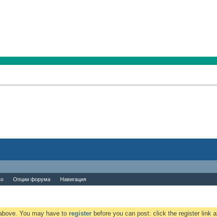
во
Опции форума
Навигация
k above. You may have to
register
before you can post: click the register link