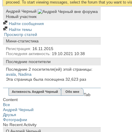
proceed. To start viewing messages, select the forum that you want to visi
Андрей Черный
Новый участник
Найти сообщения
Найти темы
Просмотр статей
Мини-статистика
Регистрация
16.11.2015
Последняя активность
19.10.2021
10:38
Последние посетители
Последние 2 посетителя(ей) этой страницы:
avala
,
Nadina
Эта страница была посещена
32,623
раз
Активность Андрей Черный
Обо мне
Tab
Content
Все
Андрей Черный
Друзья
Фотографии
No Recent Activity
О Андрей Черный