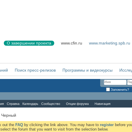
О завершении проекта
www.cfin.ru
www.marketing.spb.ru
аний
Поиск пресс-релизов
Программы и видеокурсы
Иссле
Запомнить?
ния
Справка
Календарь
Сообщество
Опции форума
Навигация
 Черный
ck out the
FAQ
by clicking the link above. You may have to
register
before you
elect the forum that you want to visit from the selection below.