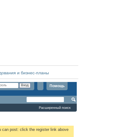
дования и бизнес-планы
Помощь
Расширенный поиск
 can post: click the register link above