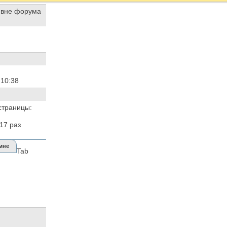
1
10:38
страницы:
617
раз
мне
Tab