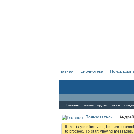
Главная
Библиотека
Поиск комп
Форум
Главная страница форума
Новые сообще
Пользователи
Андрей
If this is your first visit, be sure to che
to proceed. To start viewing messages, s