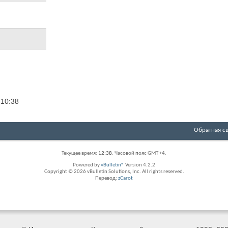
1
10:38
Обратная с
Текущее время:
12:38
. Часовой пояс GMT +4.
Powered by
vBulletin®
Version 4.2.2
Copyright © 2026 vBulletin Solutions, Inc. All rights reserved.
Перевод:
zCarot