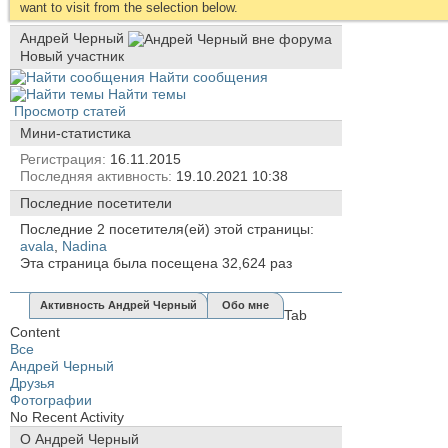
want to visit from the selection below.
Андрей Черный
Новый участник
Найти сообщения
Найти темы
Просмотр статей
Мини-статистика
Регистрация
16.11.2015
Последняя активность
19.10.2021
10:38
Последние посетители
Последние 2 посетителя(ей) этой страницы:
avala
,
Nadina
Эта страница была посещена
32,624
раз
Активность Андрей Черный
Обо мне
Tab
Content
Все
Андрей Черный
Друзья
Фотографии
No Recent Activity
О Андрей Черный