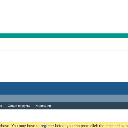
во
Опции форума
Навигация
k above. You may have to
register
before you can post: click the register link