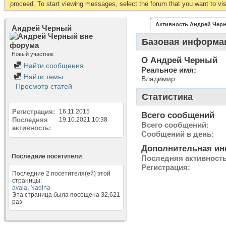
proceed. To start viewing messages, select the forum that you want to visi
Активность Андрей Чер
Андрей Черный
Базовая информа
Новый участник
О Андрей Черный
Найти сообщения
Реальное имя:
Найти темы
Владимир
Просмотр статей
Статистика
Регистрация
16.11.2015
Всего сообщений
Последняя
19.10.2021
10:38
Всего сообщений
активность
Сообщений в день
Дополнительная и
Последние посетители
Последняя активност
Регистрация
Последние 2 посетителя(ей) этой
страницы:
avala
,
Nadina
Эта страница была посещена
32,621
раз