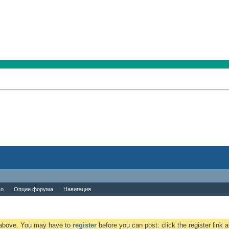
во
Опции форума
Навигация
k above. You may have to
register
before you can post: click the register link