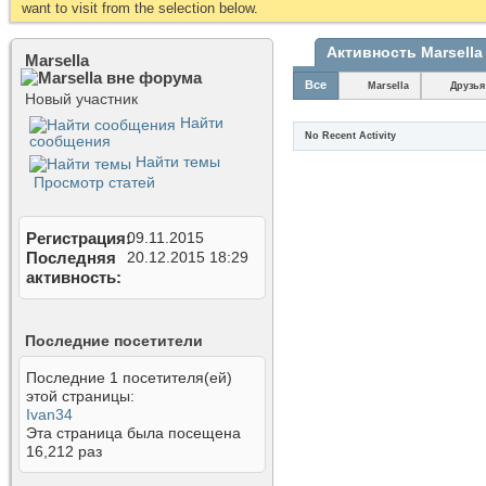
want to visit from the selection below.
Активность Marsella
Marsella
Все
Marsella
Друзья
Новый участник
Найти
No Recent Activity
сообщения
Найти темы
Просмотр статей
Регистрация
09.11.2015
Последняя
20.12.2015
18:29
активность
Последние посетители
Последние 1 посетителя(ей)
этой страницы:
Ivan34
Эта страница была посещена
16,212
раз