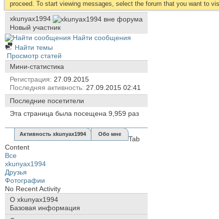
proceed. To start viewing messages, select the forum that you want to visi
xkunyax1994
Новый участник
Найти сообщения
Найти темы
Просмотр статей
Мини-статистика
Регистрация
27.09.2015
Последняя активность
27.09.2015
02:41
Последние посетители
Эта страница была посещена
9,959
раз
Активность xkunyax1994
Обо мне
Tab
Content
Все
xkunyax1994
Друзья
Фотографии
No Recent Activity
О xkunyax1994
Базовая информация