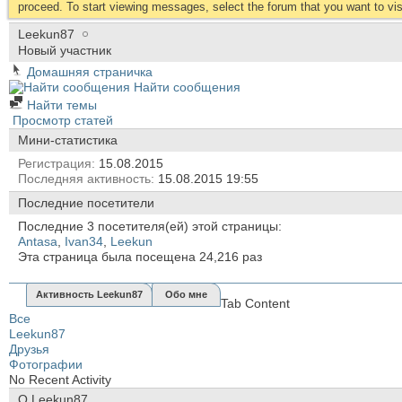
proceed. To start viewing messages, select the forum that you want to visi
Leekun87
Новый участник
Домашняя страничка
Найти сообщения
Найти темы
Просмотр статей
Мини-статистика
Регистрация
15.08.2015
Последняя активность
15.08.2015
19:55
Последние посетители
Последние 3 посетителя(ей) этой страницы:
Antasa
,
Ivan34
,
Leekun
Эта страница была посещена
24,216
раз
Активность Leekun87
Обо мне
Tab Content
Все
Leekun87
Друзья
Фотографии
No Recent Activity
О Leekun87