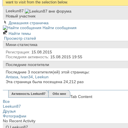
want to visit from the selection below.
Leekun87
Новый участник
Домашняя страничка
Найти сообщения
Найти темы
Просмотр статей
Мини-статистика
Регистрация
15.08.2015
Последняя активность
15.08.2015
19:55
Последние посетители
Последние 3 посетителя(ей) этой страницы:
Antasa
,
Ivan34
,
Leekun
Эта страница была посещена
24,212
раз
Активность Leekun87
Обо мне
Tab Content
Все
Leekun87
Друзья
Фотографии
No Recent Activity
О Leekun87