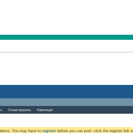
во
Опции форума
Навигация
k above. You may have to
register
before you can post: click the register link