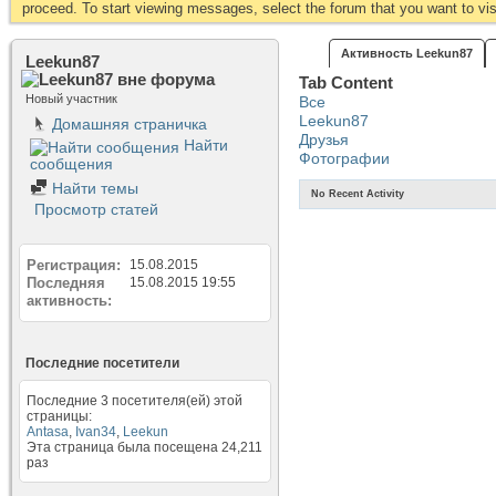
proceed. To start viewing messages, select the forum that you want to visi
Активность Leekun87
Leekun87
Tab Content
Новый участник
Все
Leekun87
Домашняя страничка
Друзья
Найти
Фотографии
сообщения
Найти темы
No Recent Activity
Просмотр статей
Регистрация
15.08.2015
Последняя
15.08.2015
19:55
активность
Последние посетители
Последние 3 посетителя(ей) этой
страницы:
Antasa
,
Ivan34
,
Leekun
Эта страница была посещена
24,211
раз