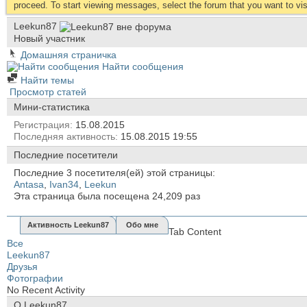
proceed. To start viewing messages, select the forum that you want to visi
Leekun87
Новый участник
Домашняя страничка
Найти сообщения
Найти темы
Просмотр статей
Мини-статистика
Регистрация
15.08.2015
Последняя активность
15.08.2015
19:55
Последние посетители
Последние 3 посетителя(ей) этой страницы:
Antasa
,
Ivan34
,
Leekun
Эта страница была посещена
24,209
раз
Активность Leekun87
Обо мне
Tab Content
Все
Leekun87
Друзья
Фотографии
No Recent Activity
О Leekun87