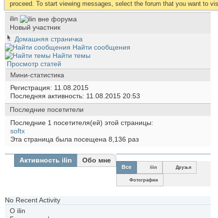
proceed. To start viewing messages, select the forum that you want to visi
ilin
Новый участник
Домашняя страничка
Найти сообщения
Найти темы
Просмотр статей
Мини-статистика
Регистрация
11.08.2015
Последняя активность
11.08.2015
20:53
Последние посетители
Последние 1 посетителя(ей) этой страницы:
softx
Эта страница была посещена
8,136
раз
Активность ilin
Обо мне
Все
ilin
Друзья
Фотографии
No Recent Activity
О ilin