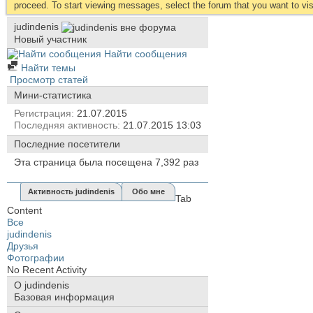
proceed. To start viewing messages, select the forum that you want to visi
judindenis
Новый участник
Найти сообщения
Найти темы
Просмотр статей
Мини-статистика
Регистрация
21.07.2015
Последняя активность
21.07.2015
13:03
Последние посетители
Эта страница была посещена
7,392
раз
Активность judindenis
Обо мне
Tab
Content
Все
judindenis
Друзья
Фотографии
No Recent Activity
О judindenis
Базовая информация