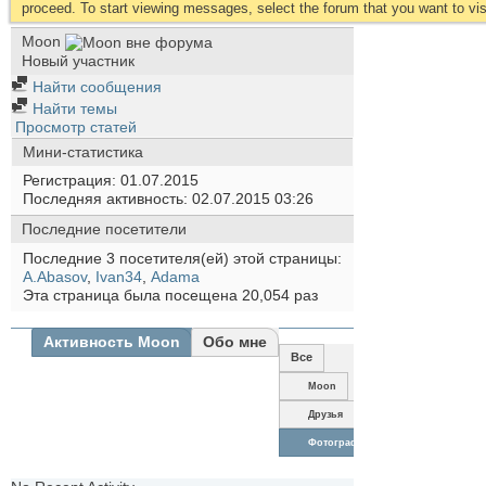
proceed. To start viewing messages, select the forum that you want to visi
Moon
Новый участник
Найти сообщения
Найти темы
Просмотр статей
Мини-статистика
Регистрация
01.07.2015
Последняя активность
02.07.2015
03:26
Последние посетители
Последние 3 посетителя(ей) этой страницы:
A.Abasov
,
Ivan34
,
Аdama
Эта страница была посещена
20,054
раз
Активность Moon
Обо мне
Все
Moon
Друзья
Фотографии