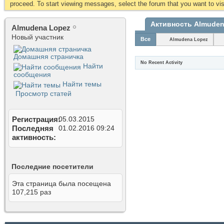
proceed. To start viewing messages, select the forum that you want to visi
Активность Almuden
Almudena Lopez
Новый участник
Все
Almudena Lopez
Домашняя страничка
No Recent Activity
Найти
сообщения
Найти темы
Просмотр статей
Регистрация
05.03.2015
Последняя
01.02.2016
09:24
активность
Последние посетители
Эта страница была посещена
107,215
раз