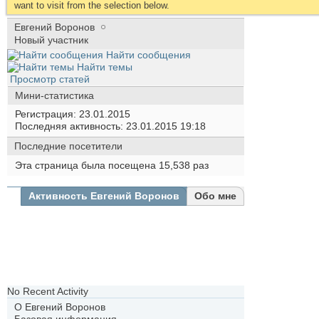
want to visit from the selection below.
Евгений Воронов
Новый участник
Найти сообщения
Найти темы
Просмотр статей
Мини-статистика
Регистрация
23.01.2015
Последняя активность
23.01.2015
19:18
Последние посетители
Эта страница была посещена
15,538
раз
Активность Евгений Воронов
Обо мне
Все
Евгений
Воронов
Друзья
Фотографии
No Recent Activity
О Евгений Воронов