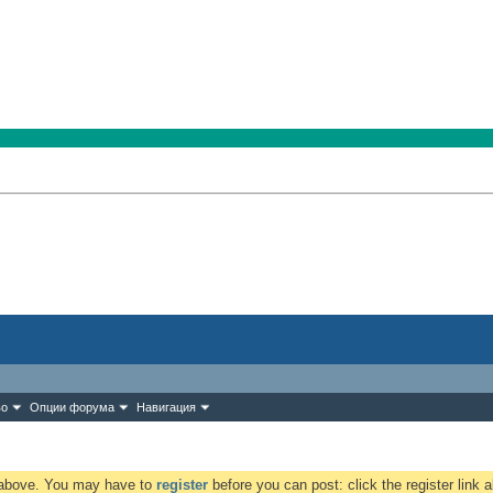
во
Опции форума
Навигация
k above. You may have to
register
before you can post: click the register link