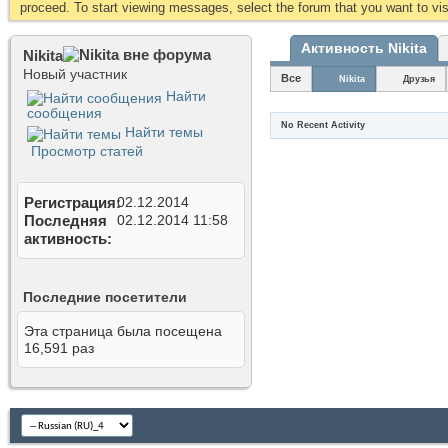
proceed. To start viewing messages, select the forum that you want to visi
Активность Nikita
Nikita
Новый участник
Все
Nikita
Друзья
Найти
сообщения
No Recent Activity
Найти темы
Просмотр статей
Регистрация
02.12.2014
Последняя
02.12.2014
11:58
активность
Последние посетители
Эта страница была посещена
16,591
раз