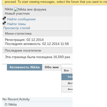
proceed. To start viewing messages, select the forum that you want to visi
Nikita
Новый участник
Найти сообщения
Найти темы
Просмотр статей
Мини-статистика
Регистрация
02.12.2014
Последняя активность
02.12.2014
11:58
Последние посетители
Эта страница была посещена
16,593
раз
Активность Nikita
Обо мне
Все
Nikita
Друзья
Фотографии
No Recent Activity
О Nikita