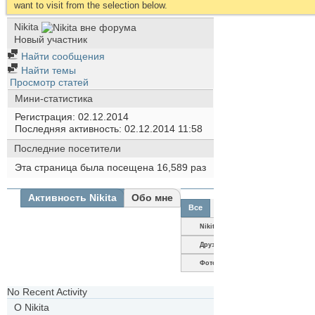
want to visit from the selection below.
Nikita
Новый участник
Найти сообщения
Найти темы
Просмотр статей
Мини-статистика
Регистрация
02.12.2014
Последняя активность
02.12.2014
11:58
Последние посетители
Эта страница была посещена
16,589
раз
Активность Nikita
Обо мне
Все
Nikita
Друзья
Фотографии
No Recent Activity
О Nikita