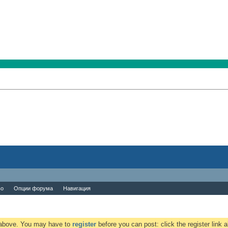
во
Опции форума
Навигация
k above. You may have to
register
before you can post: click the register link