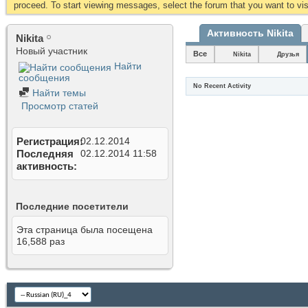
proceed. To start viewing messages, select the forum that you want to visi
Активность Nikita
Nikita
Новый участник
Все
Nikita
Друзья
Найти
сообщения
No Recent Activity
Найти темы
Просмотр статей
Регистрация
02.12.2014
Последняя
02.12.2014
11:58
активность
Последние посетители
Эта страница была посещена
16,588
раз