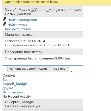
want to visit from the selection below.
Сергей_Madgic
Новый участник
Найти сообщения
Найти темы
Просмотр статей
Мини-статистика
Регистрация
13.09.2014
Последняя активность
13.09.2014
22:19
Последние посетители
Эта страница была посещена
9,804
раз
Активность Сергей_Madgic
Обо мне
Tab
Content
Все
Сергей_Madgic
Друзья
Фотографии
No Recent Activity
О Сергей_Madgic
Базовая информация