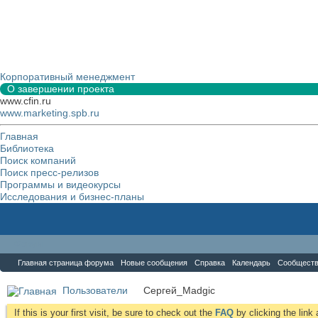
Корпоративный менеджмент
О завершении проекта
www.cfin.ru
www.marketing.spb.ru
Главная
Библиотека
Поиск компаний
Поиск пресс-релизов
Программы и видеокурсы
Исследования и бизнес-планы
Форум
Главная страница форума
Новые сообщения
Справка
Календарь
Сообщест
Пользователи
Сергей_Madgic
If this is your first visit, be sure to check out the
FAQ
by clicking the lin