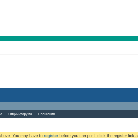
во
Опции форума
Навигация
k above. You may have to
register
before you can post: click the register link