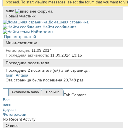
proceed. To start viewing messages, select the forum that you want to visi
виво
Новый участник
Домашняя страничка
Найти сообщения
Найти темы
Просмотр статей
Мини-статистика
Регистрация
11.09.2014
Последняя активность
11.09.2014
13:15
Последние посетители
Последние 2 посетителя(ей) этой страницы:
!usn
,
Antasa
Эта страница была посещена
20,748
раз
Активность виво
Обо мне
Tab Content
Все
виво
Друзья
Фотографии
No Recent Activity
О виво