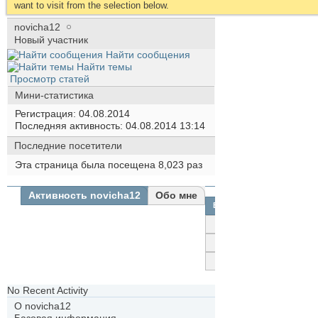
want to visit from the selection below.
novicha12
Новый участник
Найти сообщения
Найти темы
Просмотр статей
Мини-статистика
Регистрация
04.08.2014
Последняя активность
04.08.2014
13:14
Последние посетители
Эта страница была посещена
8,023
раз
Активность novicha12
Обо мне
Все
novicha12
Друзья
Фотографии
No Recent Activity
О novicha12