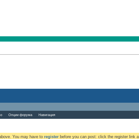
во
Опции форума
Навигация
k above. You may have to
register
before you can post: click the register link