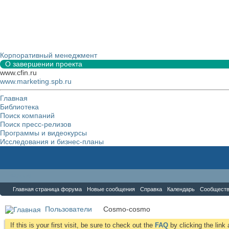
Корпоративный менеджмент
О завершении проекта
www.cfin.ru
www.marketing.spb.ru
Главная
Библиотека
Поиск компаний
Поиск пресс-релизов
Программы и видеокурсы
Исследования и бизнес-планы
Форум
Главная страница форума
Новые сообщения
Справка
Календарь
Сообщест
Пользователи
Cosmo-cosmo
If this is your first visit, be sure to check out the
FAQ
by clicking the lin