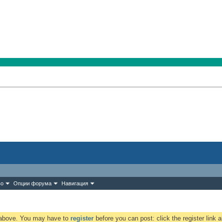
во
Опции форума
Навигация
k above. You may have to
register
before you can post: click the register link