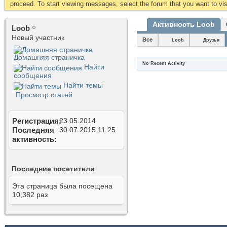
proceed. To start viewing messages, select the forum that you want to visi
Активность Loob
Loob
Новый участник
Все
Loob
Друзья
Домашняя страничка
No Recent Activity
Найти
сообщения
Найти темы
Просмотр статей
Регистрация
23.05.2014
Последняя
30.07.2015
11:25
активность
Последние посетители
Эта страница была посещена
10,382
раз