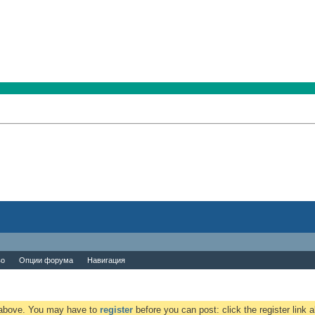
во
Опции форума
Навигация
k above. You may have to
register
before you can post: click the register link