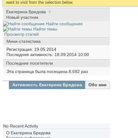
want to visit from the selection below.
Екатерина Бредова
Новый участник
Найти сообщения
Найти темы
Просмотр статей
Мини-статистика
Регистрация
19.05.2014
Последняя активность
18.09.2014
10:00
Последние посетители
Эта страница была посещена
8,692
раз
Активность Екатерина Бредова
Обо мне
Все
Екатерина
Бредова
Друзья
Фотографии
No Recent Activity
О Екатерина Бредова