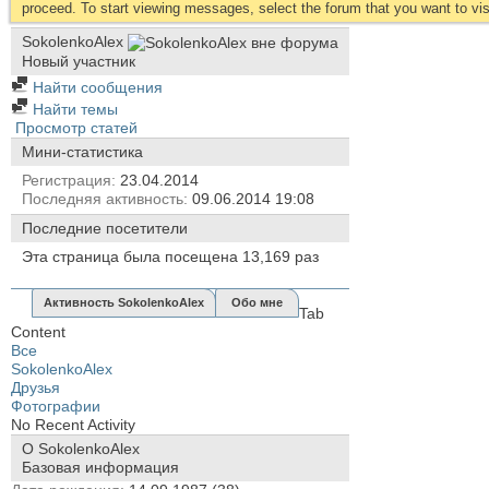
proceed. To start viewing messages, select the forum that you want to visi
SokolenkoAlex
Новый участник
Найти сообщения
Найти темы
Просмотр статей
Мини-статистика
Регистрация
23.04.2014
Последняя активность
09.06.2014
19:08
Последние посетители
Эта страница была посещена
13,169
раз
Активность SokolenkoAlex
Обо мне
Tab
Content
Все
SokolenkoAlex
Друзья
Фотографии
No Recent Activity
О SokolenkoAlex
Базовая информация