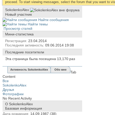
proceed. To start viewing messages, select the forum that you want to visi
SokolenkoAlex
Новый участник
Найти сообщения
Найти темы
Просмотр статей
Мини-статистика
Регистрация
23.04.2014
Последняя активность
09.06.2014
19:08
Последние посетители
Эта страница была посещена
13,170
раз
Активность SokolenkoAlex
Обо мне
Tab
Content
Все
SokolenkoAlex
Друзья
Фотографии
No Recent Activity
О SokolenkoAlex
Базовая информация
Дата рождения
14.09.1987 (38)