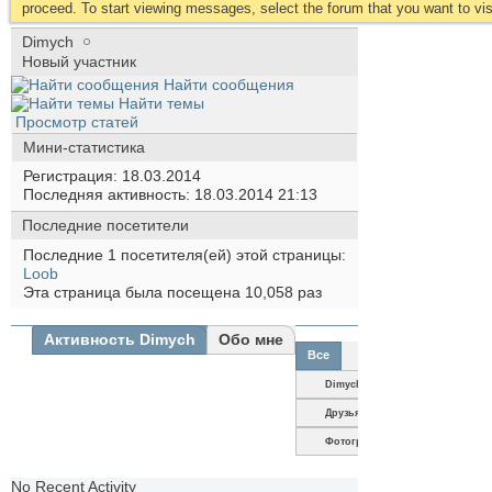
proceed. To start viewing messages, select the forum that you want to visi
Dimych
Новый участник
Найти сообщения
Найти темы
Просмотр статей
Мини-статистика
Регистрация
18.03.2014
Последняя активность
18.03.2014
21:13
Последние посетители
Последние 1 посетителя(ей) этой страницы:
Loob
Эта страница была посещена
10,058
раз
Активность Dimych
Обо мне
Все
Dimych
Друзья
Фотографии
No Recent Activity