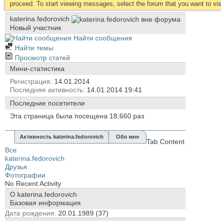
proceed. To start viewing messages, select the forum that you want to visi
katerina.fedorovich
Новый участник
Найти сообщения
Найти темы
Просмотр статей
Мини-статистика
Регистрация
14.01.2014
Последняя активность
14.01.2014
19:41
Последние посетители
Эта страница была посещена
18,660
раз
Активность katerina.fedorovich
Обо мне
Tab Content
Все
katerina.fedorovich
Друзья
Фотографии
No Recent Activity
О katerina.fedorovich
Базовая информация
Дата рождения
20.01.1989 (37)